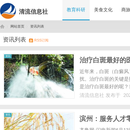
教育科研
美食文化
商
清流信息社
网站首页
资讯列表
资讯列表
RSS订阅
清
›
›
资讯
治疗白斑最好的
近年来，白斑（白癜风
扰。治疗白斑的关键是
是治疗白斑最好的呢？
技术。白斑的治疗需要
清流信息社
发布于 202
配备先进的设备来支持
富的临床经验和专业知识，
流
资讯
滨州：服务人才