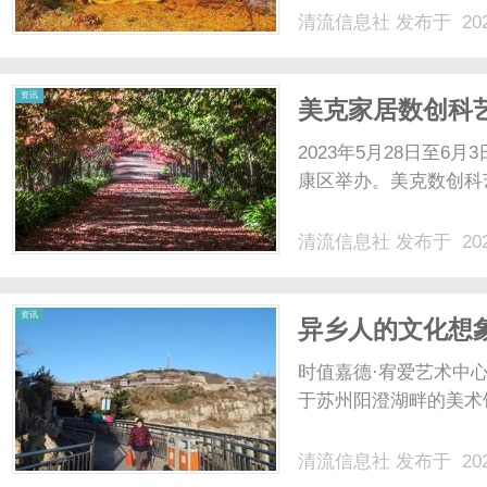
清流信息社
发布于 202
资讯
美克家居数创科
2023年5月28日至
康区举办。美克数创科艺
清流信息社
发布于 202
资讯
异乡人的文化想
州开幕
时值嘉德·宥爱艺术中
于苏州阳澄湖畔的美术馆
清流信息社
发布于 202