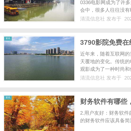
0336电影网成为了
会中，很多人往往没有
的出现，为我们提供了
清流信息社
发布于 202
最热电影。0336电
影还是国外大片，都可以在
资讯
3790影院免费
近年来，随着互联网的
天覆地的变化。传统的
观影成为了一种时尚和
费在线看最热电影成为
清流信息社
发布于 202
影平台，提供了大量最
还为观众提供了高清画面和
资讯
财务软件有哪些
2.用户友好：财务软
的财务软件应该具备简洁