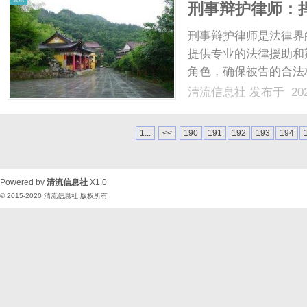
刑事辩护律师：
刑事辩护律师是法律界
提供专业的法律援助和
角色，确保被告的合法
告的权利。无论被告的
清流信息社
发布于 202
业道德，确保被告的合
节，收集证据，与被告进行
1...
<<
190
191
192
193
194
Powered by
清流信息社
X1.0
© 2015-2020
清流信息社
版权所有