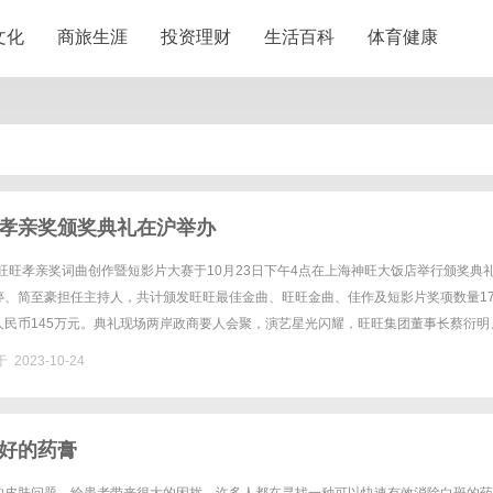
文化
商旅生涯
投资理财
生活百科
体育健康
孝亲奖颁奖典礼在沪举办
3旺旺孝亲奖词曲创作暨短影片大赛于10月23日下午4点在上海神旺大饭店举行颁奖典
婷、简至豪担任主持人，共计颁发旺旺最佳金曲、旺旺金曲、佳作及短影片奖项数量17
人民币145万元。典礼现场两岸政商要人会聚，演艺星光闪耀，旺旺集团董事长蔡衍明
飞，大陆经济日报社社长郑庆东、原国民党代理主席林政则、旺......
 2023-10-24
好的药膏