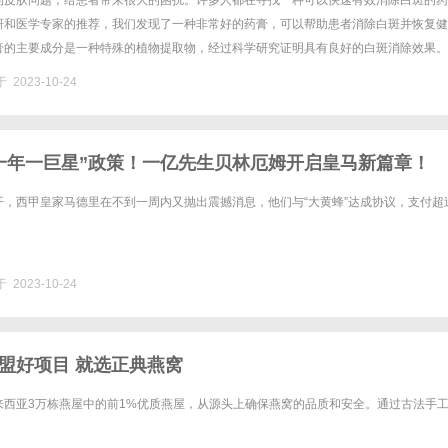
的皮肤问题，给患者带来很大的困扰。许多人都在寻找一种可以快速有效消除白斑的药
研和医学专家的推荐，我们发现了一种非常好的药膏，可以帮助患者消除白斑并恢复健
膏的主要成分是一种特殊的植物提取物，经过科学研究证明具有良好的白斑消除效果。
的分布，促进色素的合成和分解，从而达到减少白斑面积、恢复正常肤色的效果......
 2023-10-24
一年一巨星”政策！一亿先生贝林厄姆开启皇马新篇章！
开，西甲皇家马德里在不到一周内又抛出震撼消息，他们与“大黄蜂”达成协议，支付超
 2023-10-24
盟好项目 就选正典燕窝
来西亚3万栋燕屋中的前1%优质燕屋，从源头上确保燕窝的品质和安全。通过古法手