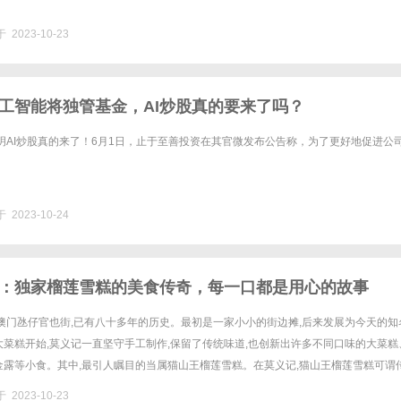
 2023-10-23
工智能将独管基金，AI炒股真的要来了吗？
玥AI炒股真的来了！6月1日，止于至善投资在其官微发布公告称，为了更好地促进公
 2023-10-24
：独家榴莲雪糕的美食传奇，每一口都是用心的故事
澳门氹仔官也街,已有八十多年的历史。最初是一家小小的街边摊,后来发展为今天的知
菜糕开始,莫义记一直坚守手工制作,保留了传统味道,也创新出许多不同口味的大菜糕
金露等小食。其中,最引人瞩目的当属猫山王榴莲雪糕。在莫义记,猫山王榴莲雪糕可谓
糕的秘诀在于选材。他们以来自马来西亚的极品“猫山王”榴莲......
 2023-10-23