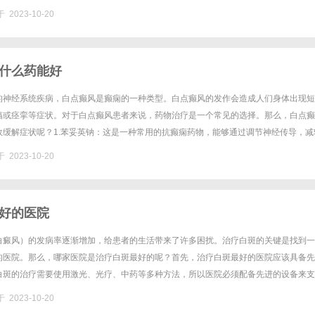
时，辛辣食物也可能加重白斑症状，因此应尽量避免食用。3.海鲜类食......
 2023-10-20
什么药能好
的神经系统疾病，白点癫风是癫痫的一种类型。白点癫风的发作会造成人们身体出现短
搐或痉挛等症状。对于白点癫风患者来说，药物治疗是一个常见的选择。那么，白点癫
效缓解症状呢？1.苯妥英钠：这是一种常用的抗癫痫药物，能够通过调节神经传导，减
要注意的是，使用苯妥英钠时需要在医生指导下进行，因为不合理的用药会......
 2023-10-20
好的医院
白癜风）的发病率逐渐增加，给患者的生活带来了许多困扰。治疗白斑的关键是找到一
的医院。那么，哪家医院是治疗白斑最好的呢？首先，治疗白斑最好的医院应该具备先
白斑的治疗需要使用激光、光疗、中药等多种方法，所以医院必须配备先进的设备来支
，医院的医生团队也必须具备丰富的临床经验和专业知识，能够根据患者的具......
 2023-10-20