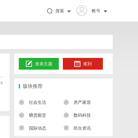
搜索
帐号
发表主题
签到
礼，
8
版块推荐
、
社会生活
房产家居
晒货殿堂
数码科技
国际动态
民生资讯