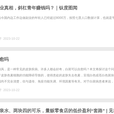
业真相，斜杠青年赚钱吗？｜钛度图闻
如今国内边工作边做副业的年轻人已经超过8000万，按照七普人口数据计算，也就是
 2023-10-22
愈吗
癜风，是一种常见的皮肤疾病。许多人都会好奇，白斑可以自愈吗？本文将探讨这个问
于皮肤色素细胞的功能障碍导致的，使得患处的皮肤失去色素，呈现白色或苍白色斑块
因尚不完全清楚，但与遗传、免疫功能失调、环境因素等有关。对于白斑病患者来说，
的问题。然而，目前来说，白斑病的自愈性并不太高。少数患者可能会出现自然......
 2023-10-22
泉水、两块四的可乐，量贩零食店的低价盈利“套路” | 见