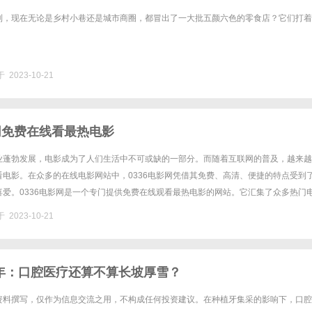
到，现在无论是乡村小巷还是城市商圈，都冒出了一大批五颜六色的零食店？它们打着
 2023-10-21
影网免费在线看最热电影
业蓬勃发展，电影成为了人们生活中不可或缺的一部分。而随着互联网的普及，越来越
看电影。在众多的在线电影网站中，0336电影网凭借其免费、高清、便捷的特点受到
喜爱。0336电影网是一个专门提供免费在线观看最热电影的网站。它汇集了众多热门
上映的大片还是经典的老电影，都能在这里找到。而且，在0336......
 2023-10-21
年：口腔医疗还算不算长坡厚雪？
资料撰写，仅作为信息交流之用，不构成任何投资建议。在种植牙集采的影响下，口腔