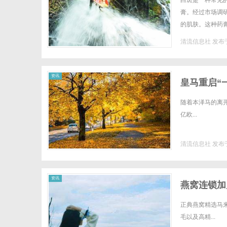
白斑是一种常见
膏。经过市场调
的肌肤。这种药
能够调节皮肤色素
清流信息社
发布于
信
资讯
皇马重启“
随着本泽马的离
亿欧...
清流信息社
发布于
息
资讯
燕窝连锁加
正典燕窝精选马
毛以及高精...