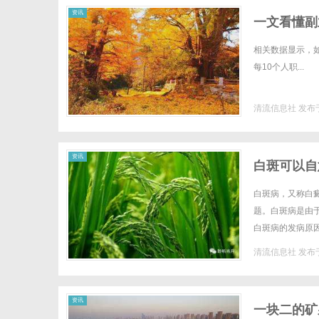
资讯
一文看懂副
相关数据显示，
每10个人职...
清流信息社
发布于
资讯
白斑可以自
白斑病，又称白
题。白斑病是由
白斑病的发病原
愈是他们非常关心
清流信息社
发布于
资讯
一块二的矿