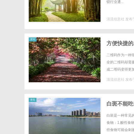
锁行业遭...
清流信息社
发布于
资讯
方便快捷的
二维码作为一种
全的二维码却需
成二维码变得更
类型的二维码，例
清流信息社
发布于
资讯
白斑不能吃
白斑是一种常见
食物：1.酸性
些食物可能会刺