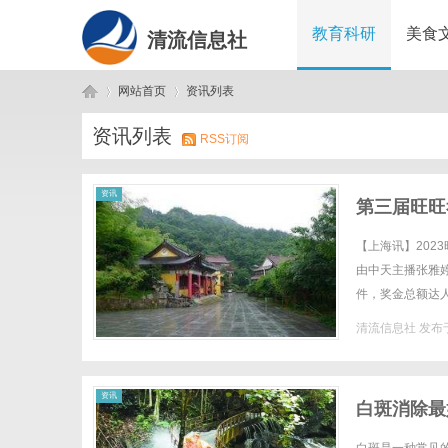
教育科研
美食
清流信息社
网站首页
资讯列表
资讯列表
RSS订阅
清
›
›
资讯
第三届旺旺
【上海讯】202
由中天主播张雅
件，奖金总额达
海协会副会长李亚
清流信息社
发布于
流
资讯
白斑消除最