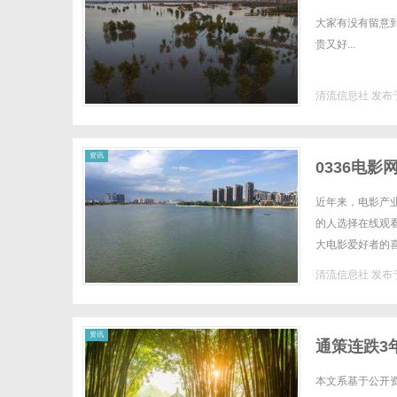
研究
大家有没有留意
贵又好...
清流信息社
发布于
资讯
0336电
近年来，电影产
的人选择在线观
大电影爱好者的
资源，无论是最新
清流信息社
发布于
资讯
通策连跌3
本文系基于公开