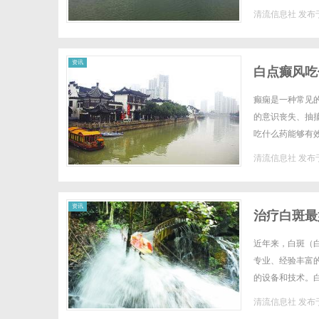
起瘙痒和红肿。同
清流信息社
发布于
资讯
白点癫风吃
癫痫是一种常见
的意识丧失、抽
吃什么药能够有
癫痫发作。但是需
清流信息社
发布于
资讯
治疗白斑最
近年来，白斑（
专业、经验丰富
的设备和技术。
治疗的进行。此外
清流信息社
发布于