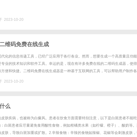
 2023-10-20
二维码免费在线生成
现代化的信息传递工具，已经广泛应用于各行各业。然而，想要生成一个高质量且功能
要专业的技术知识和软件工具。幸运的是，现在有许多免费在线的二维码生成器，使得
加方便和快捷。二维码免费在线生成器是一种基于互联网的工具，可以帮助用户制作各
如网址链接、文本信息、联系方式、地理位置等。用户只需在生成器的界面上......
 2023-10-20
什么
的皮肤疾病，也被称为白癜风。患者在饮食方面需要特别注意，以下是白斑患者不能吃
食物：白斑患者应尽量避免食用酸性食物，例如柑橘类水果（如柠檬、橙子）、酸奶等。
激皮肤，导致白斑加重或扩散。2.辛辣食物：辛辣的食物如辣椒、花椒等会刺激皮肤，