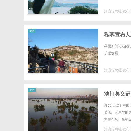
清流信息社
发布于
社
资讯
私募宣布人
界面新闻记者|穆
长远发展...
清流信息社
发布于
资讯
澳门莫义记
莫义记,位于中国
老店。从最早的大
木糠布甸、杨枝
中的传奇。这款雪
清流信息社
发布于