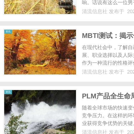
响。话说有这么一位男
来，他总觉得脑袋里有
清流信息社
发布于 202
叶的窸窣声。何时尤其
社
之时，那声音便愈发分明，
资讯
MBTI测试：揭
在现代社会中，了解自
展、职业选择以及人际关系中。
作为一种流行的性格评
而更好地与他人沟通和
清流信息社
发布于 202
用以及如何通过这些类
展M......
资讯
PLM产品全生
随着全球市场的快速变
竞争压力。在这样的环
业获得竞争优势的关键
并逐渐成为企业战略的
清流信息社
发布于 202