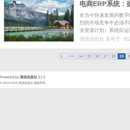
电商ERP系统
在当今快速发展的数字
烈的市场竞争中必须不
业资源计划）系统应运
它不仅帮助商家实现业
清流信息社
发布于 202
营效率。电商ERP系
个销售渠道的订单，商家可
1...
<<
14
15
16
17
18
19
2
Powered by
清流信息社
X1.0
© 2015-2020
清流信息社
版权所有