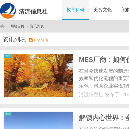
教育科研
美食文化
商
清流信息社
网站首页
资讯列表
资讯列表
RSS订阅
清
›
›
资讯
MES厂商：如
在当今快速发展的制造
效率和优化流程的重要
角色，帮助企业实现智
探讨MES厂商的作用
清流信息社
发布于 202
提供全面的指导。一、
信息化系统，旨在提供车间
流
资讯
解锁内心世界：全