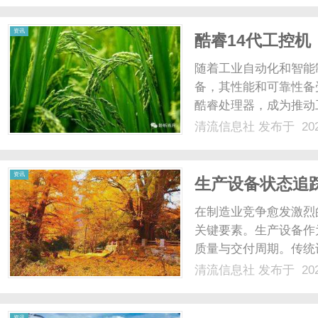
术体系，这标志着行业...
资讯
酷睿14代工控
随着工业自动化和智能
备，其性能和可靠性备
酷睿处理器，成为推动
在性能方面有显著提升
清流信息社
发布于 202
计算能力和更高的主频
高负载的工业控制需求。这
资讯
生产设备状态追
在制造业竞争愈发激烈
关键要素。生产设备作
质量与交付周期。传统
滞后、故障预测不足等
清流信息社
发布于 202
据分析技术，为生产管
畅的重要工具。一、生产设
资讯