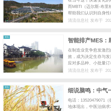
在当今这个快速变化的
而MBTI（迈尔斯-
帮助我们认识到自身性
和合作。MBTI测试
清流信息社
发布于 202
建设和人际关系中被广
业匹配、性格特征对人际关系
信
资讯
智能排产MES
在制造业竞争愈发激烈
效，成为决定生存与发
应对多品种、小批量订
驱动与算法优化能力，
清流信息社
发布于 202
解析智能排产MES的
息
可落地的解决方案。一、智能
资讯
细说脑鸣：中气
电话：13520479
地体现出，中医治病求