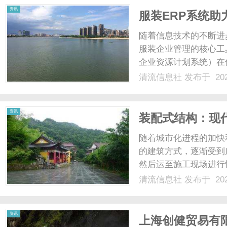
资讯
服装ERP系统
随着信息技术的不断进
服装企业管理的核心工具，服装
企业资源计划系统）在
挥着越来越重要的作用
清流信息社
发布于 202
的信息集成管理。传统
售等多个......
资讯
装配式结构：现
随着城市化进程的加快
的建筑方式，逐渐受到
然后运至施工现场进行
好和环保节能等诸多优
清流信息社
发布于 202
率。传统的建筑方式依
响。而装配式结构的预制构
资讯
上海创健贸易有