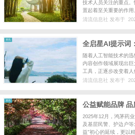
技术人员关注的重点。
置起着至关重要的作用
能让MySQL在天翼
清流信息社
发布于 202
数连接是MySQL与外
请求的能力。1.最大连接..
资讯
全启星AI提示词
随着人工智能技术的迅
内容创作领域展现出巨
工具，正逐步改变着人
擎。首先，全启星AI
清流信息社
发布于 202
输入意图，智能生成与
信息，还结合了上下文环境
资讯
公益赋能品牌 
健康与发展双防
2025年12月，鸿茅
及基层民警、护边户等
益”初心的延续，更以