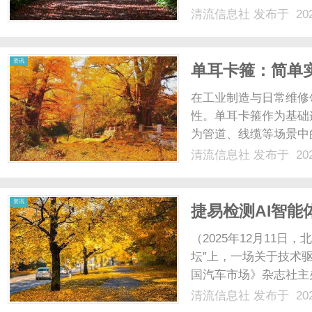
华老字号中医药企业的
清流信息社
发布于 202
竞争力的核心根基。作
公益捐赠始终以产品硬实力
资讯
单耳卡箍：简单
在工业制造与日常维修
性。单耳卡箍作为基础
为管道、线缆等场景中
型逻辑及操作规范存在
清流信息社
发布于 202
脱落等问题。本文将从
值与使用要点。一、单耳卡
资讯
捷易检测AI智
值
（2025年12月11日
坛”上，一场关于技术
国汽车市场》杂志社主
市场在智能时代的演进
清流信息社
发布于 202
公司（以下简称“捷易