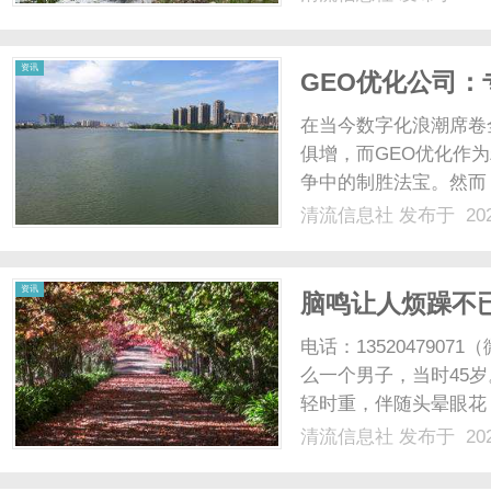
期管理系统的功能及其
PLM是一种以产品为中心的
资讯
GEO优化公司
在当今数字化浪潮席卷
俱增，而GEO优化作
争中的制胜法宝。然而
真正具备专业实力、能
清流信息社
发布于 202
须深思的问题。本文将
中的关键作用，助力企业精
资讯
脑鸣让人烦躁不
的人听
电话：13520479
么一个男子，当时45
轻时重，伴随头晕眼花
了近一年。另外，这个
清流信息社
发布于 202
时还会心烦，耳朵里闷
响。他也去过医院检查。有的