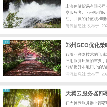
上海创健贸易有限公司
案服务者。为积极响应
注、共赢的价值观和理
健康的功能性食品原料
清流信息社
发布于 202
倾听客户心声、满足客
后。我们的供应商上海创健
资讯
郑州GEO优化策
随着互联网技术的飞速
应用服务质量的重要手
能够提升本地用户的访
文将围绕“郑州GEO
清流信息社
发布于 202
策略。首先，什么是G
应用在特定地理区域内的访问
资讯
天翼云服务器部署
在天翼云服务器上部署