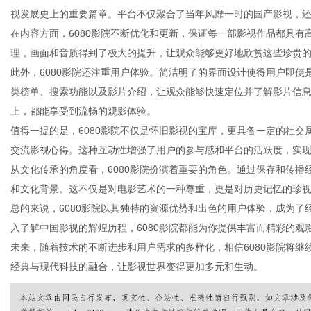
视发展史上的重要篇章。平台不仅聚合了当年风靡一时的国产影视，
在内容方面，6080影院不断优化和更新，保证每一部影视作品都具
理，画面和音质得到了极大的提升，让观众能够更好地欣赏这些珍贵
此外，6080影院还注重用户体验。简洁明了的界面设计使得用户即
信
类榜单、搜索功能以及影片介绍，让观众能够快速定位并了解影片信
上，都能享受到流畅的观影体验。
值得一提的是，6080影院不仅是怀旧影视的宝库，更具备一定的社
交流影视心得。这种互动性增强了用户的参与感和平台的活跃度，实
从文化传承的角度看，6080影院扮演着重要的角色。通过保存和传
和文化背景。这不仅是对电影艺术的一种尊重，更是对历史记忆的珍
总的来说，6080影院以其独特的资源优势和出色的用户体验，成为
入了解中国影视的辉煌历程，6080影院都能为你提供丰富而精彩的观
息
未来，随着技术的不断进步和用户需求的多样化，相信6080影院将
经典与现代科技的融合，让影视世界变得更加多元和生动。