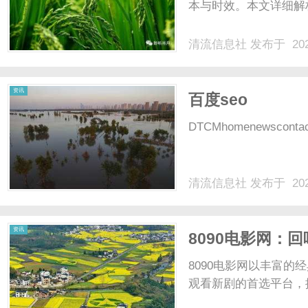
本与时效。本文详细解析
清流信息社
发布于 202
资讯
百度seo
DTCMhomenewscontactl
清流信息社
发布于 202
资讯
8090电影网：
8090电影网以丰富
观看新剧的首选平台，