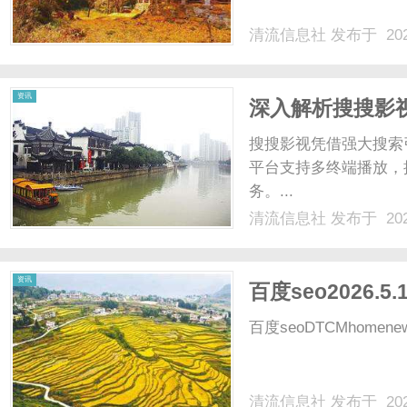
清流信息社
发布于 202
社
资讯
深入解析搜搜影
搜搜影视凭借强大搜索
平台支持多终端播放，
务。...
清流信息社
发布于 202
资讯
百度seo2026.5.
百度seoDTCMhomenewsco
清流信息社
发布于 202