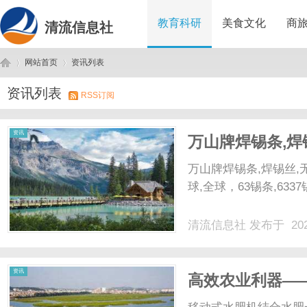
教育科研
美食文化
商
清流信息社
网站首页
资讯列表
资讯列表
RSS订阅
清
›
›
资讯
万山牌焊锡条,焊
铅焊锡线,无铅焊
万山牌焊锡条,焊锡丝,
球,全球，63锡条,633
清流信息社
发布于 202
流
资讯
高效农业利器—