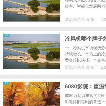
移动式水肥机结合水肥
效率。智能化发展助力现
清流信息社
发布于 202
信
资讯
冷风机哪个牌子好
一、冷风机市场现状分
持续增长。市场上的冷
费者难以抉择。本文将
分析如何选购优质的冷
清流信息社
发布于 202
术冷风机的核心在于蒸
息
体、低噪音电机、稳定的水
资讯
6080影院：重
6080影院以丰富的6
影迷怀旧追剧的首选平台