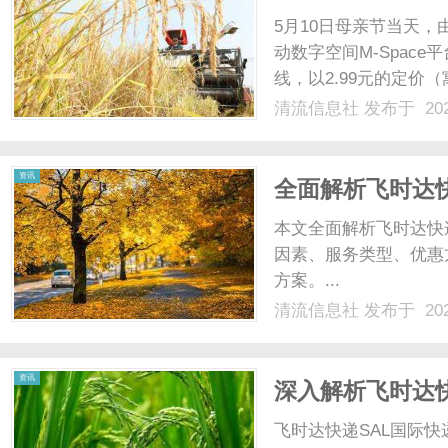
添新实践
5月10日母亲节当天
动数字空间M-Spac
线，以2.99元的定价
表达再添新载体。这是
清流信息社
发布于 202
资产并快速售罄后，在
孝文化数字......
资讯
全面解析飞时达
本文全面解析飞时达快
因素、服务类型、优惠
方案。...
清流信息社
发布于 202
资讯
深入解析飞时达
飞时达快递SAL国际