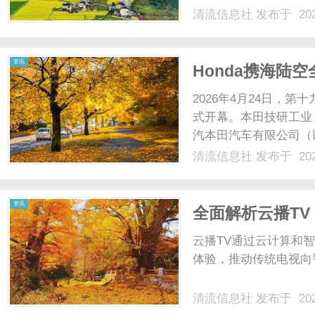
清流信息社
发布于 202
资讯
Honda携海陆
2026年4月24日，
式开幕。本田技研工业
汽本田汽车有限公司（
（以下简称：东风Ho
清流信息社
发布于 202
A4馆，以“综合性移
爱的“Hon......
资讯
全面解析云播T
云播TV通过云计算和
体验，推动传统电视向
清流信息社
发布于 202