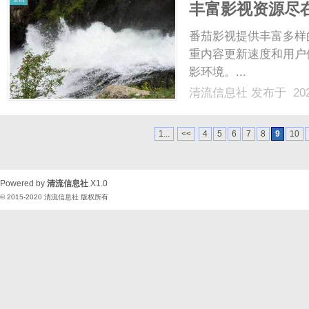
丰富影视资源尽
番茄影视提供丰富多样
重内容更新速度和用户
影环境。...
清流信息社
发布于 202
1...
<<
4
5
6
7
8
9
10
Powered by
清流信息社
X1.0
© 2015-2020
清流信息社
版权所有