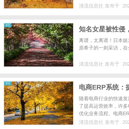
清流信息社
发布于 202
资讯
知名女星被性侵
圈震荡…
离谱，太离谱！日本娱
原希子的一则采访，在全
清流信息社
发布于 202
资讯
电商ERP系统
随着电商行业的快速发
了提高运营效率，许多
优化业务流程。电商E
可以帮助电商企业实现
清流信息社
发布于 202
个方面的功能。首先，