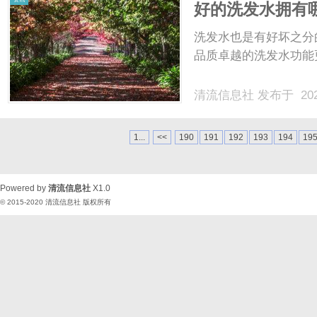
好的洗发水拥有
洗发水也是有好坏之分
品质卓越的洗发水功能更
清流信息社
发布于 202
1...
<<
190
191
192
193
194
19
Powered by
清流信息社
X1.0
© 2015-2020
清流信息社
版权所有