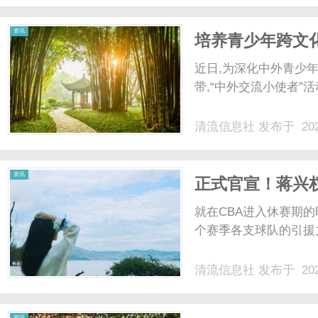
动化。通过使用ERP系统，
资讯
培养青少年跨文
近日,为深化中外青少
带,“中外交流小使者”活
清流信息社
发布于 202
资讯
正式官宣！蒋兴
击总冠军
就在CBA进入休赛期
个赛季各支球队的引援力
清流信息社
发布于 202
资讯