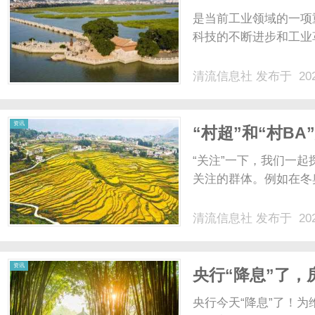
是当前工业领域的一项
科技的不断进步和工业革
清流信息社
发布于 202
资讯
“村超”和“村B
驻，争议来了
“关注”一下，我们一
关注的群体。例如在冬奥
清流信息社
发布于 202
资讯
央行“降息”了
央行今天“降息”了！