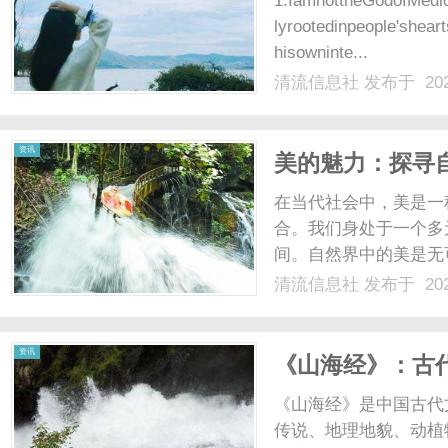
1.IamnottheGodofMedic
lyrootedinpeople'shea
hisowninte...
清流信息社
发布于 202
信
资讯
美的魅力：探寻
在当代社会中，美是一
合。我们身处于一个多
间。自然界中的美是无
森林和清澈的湖泊，都
清流信息社
发布于 202
时，我们可以感受到空
息
佛置身于一个仙境。大自然
资讯
《山海经》：古
《山海经》是中国古代
传说、地理地貌、动植