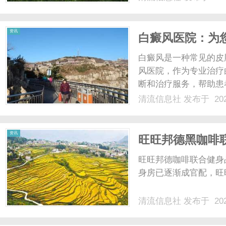
资讯
白癜风医院：为
白癜风是一种常见的皮
风医院，作为专业治疗
断和治疗服务，帮助患
支高水平的专家团队，
清流信息社
发布于 202
癜风的诊断上，医院采
史调查，有效地确定病因和
资讯
旺旺邦德黑咖啡
旺旺邦德咖啡联合健身
身房已逐渐成官配，旺旺
清流信息社
发布于 202