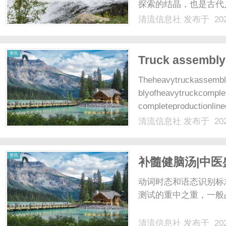
探索的结晶，也是古代
一部集奇幻、神秘与诗
清流信息社
发布于 202
东经、海内西经四卷组
社
富的内容。其中，关于山的
资讯
Truck assembl
Theheavytruckassembly
blyofheavytruckcomple
completeproductionlinec
清流信息社
发布于 202
资讯
补髓健脑汤|中
动词时态和语态识别标
测试的重中之重，一般占
清流信息社
发布于 202