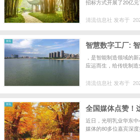
招标方式开展了20亿元7
清流信息社
发布于 202
资讯
智慧数字工厂: 
，是智能制造领域的新
应运而生，给传统制造业
清流信息社
发布于 202
资讯
全国媒体点赞！
市民最大的“奶罐
近日，光明乳业华东中
媒体的80多位嘉宾深度