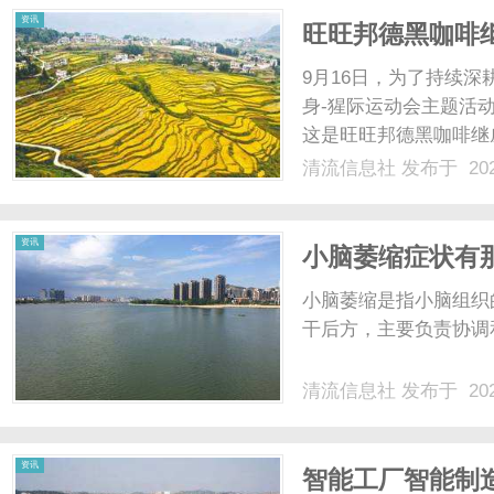
资讯
旺旺邦德黑咖啡
健身带来新体验
9月16日，为了持续
身-猩际运动会主题活
这是旺旺邦德黑咖啡继
动。活动现场，教练带
清流信息社
发布于 202
程状态。暴汗过后，会
纤维的邦德黑咖啡“跟运动很
资讯
小脑萎缩症状有
小脑萎缩是指小脑组织
干后方，主要负责协调和
清流信息社
发布于 202
资讯
智能工厂智能制造