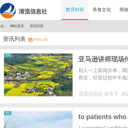
教育科研
美食文化
商
清流信息社
网站首页
资讯列表
资讯列表
RSS订阅
清
›
›
资讯
亚马逊讲师现场
别人一上架就出单，我
而言，经营过程中不免遇
清流信息社
发布于 202
流
资讯
to patients who