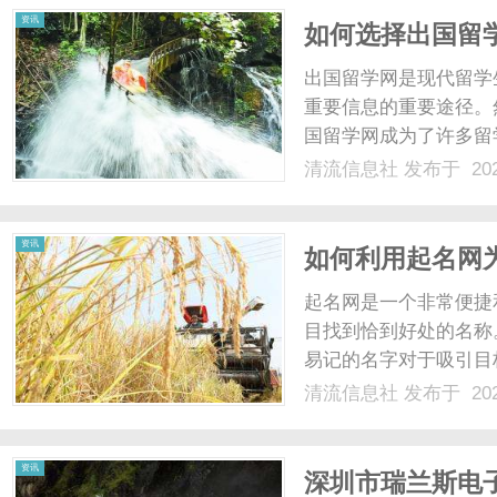
资讯
如何选择出国留
出国留学网是现代留学
重要信息的重要途径。
国留学网成为了许多留
国留学网，可以通过查
清流信息社
发布于 202
次，要选择覆盖全球范
同留学生的需求。此外，出
资讯
如何利用起名网
起名网是一个非常便捷
目找到恰到好处的名称
易记的名字对于吸引目
骤为您的创作起一个恰
清流信息社
发布于 202
之前，首先要明确您的
个符合主题和吸引力的名称。
资讯
深圳市瑞兰斯电