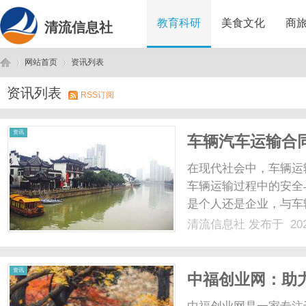
教育科研
美食文化
商
清流信息社
网站首页
资讯列表
资讯列表
RSS订阅
清
›
›
资讯
车辆汽车运输合
在现代社会中，车辆运
车辆运输过程中的安全
是个人还是企业，与车
下文将详细介绍车辆汽
清流信息社
发布于 202
运输合同是指双方在车
并保护双方的权益。合同主
流
资讯
中福创业网：助