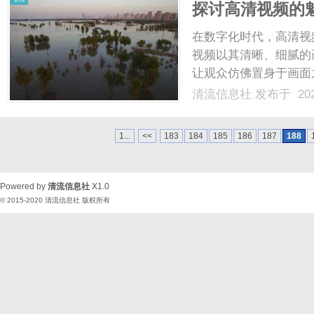
探讨高清视频的
在数字化时代，高清视
视频以其清晰、细腻的
让观众仿佛置身于画面
领域还是商业领域，高
清流信息社
发布于 202
频为人们提供了更加真
在商业领域，高清视频可以
1...
<<
183
184
185
186
187
188
Powered by
清流信息社
X1.0
© 2015-2020
清流信息社
版权所有