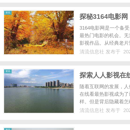
资讯
探秘3164电影
3164电影网是一个
最热门电影的机会。无
影视作品。从经典老片
时随地都能欣赏到心仪
清流信息社
发布于 202
轻松找到想要观看的影
最佳的观影体验。无论您是
资讯
探索人人影视在
随着互联网的发展，人
在线看最热影视成为了
样。但是背后隐藏着怎
以备受欢迎，是因为它
清流信息社
发布于 202
时随地都能观看自己喜
户。其次，人人影视在线看
资讯