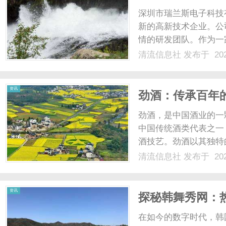
深圳市瑞兰斯电子科技
新的高新技术企业。公
情的研发团队。作为一
斯电子科技有限公司始
清流信息社
发布于 202
多年的发展，公司已经
括智能家居产品、智能穿戴
资讯
劲酒：传承百年
劲酒，是中国酒业的一
中国传统酒类代表之一
酒技艺。劲酒以其独特
睐和认可。每一瓶劲酒
清流信息社
发布于 202
浓浓的传统风味和现代
精神的象征。无论是国内市
资讯
探秘韩舞秀网：
在如今的数字时代，韩