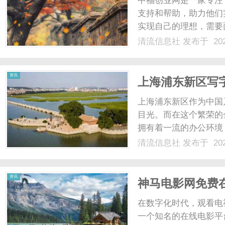
中福创业网是一家专注
支持和帮助，助力他们
实现自己的理想，需要
这些问题而设立的。在
清流信息社
发布于 202
讯、行业动态和创业技
业成功率。此外，中福创业
信
资讯
上海浦东新区写
公空间
上海浦东新区作为中国
目光。而在这个繁荣的
拥有着一流的办公环境
势位于上海浦东新区的
清流信息社
发布于 202
边绿树成荫、湖光山色
息
户、商务会议，都极为便利
资讯
神马电影网免费
门
在数字化时代，观看电
一个知名的在线电影平