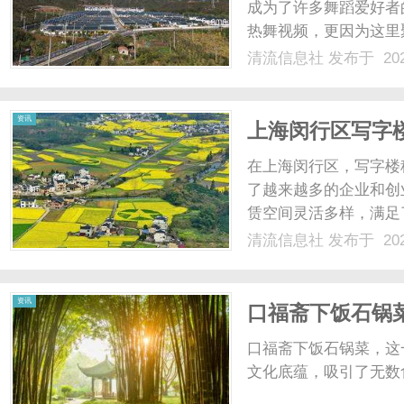
成为了许多舞蹈爱好者
热舞视频，更因为这里
站，仿佛就能置身于韩
清流信息社
发布于 202
是舞蹈爱好者还是对韩
里的舞蹈视频展示了韩国热
资讯
上海闵行区写字
多样
在上海闵行区，写字楼
了越来越多的企业和创
赁空间灵活多样，满足
富的办公空间选择。不
清流信息社
发布于 202
字楼开发商们提供了多
跨国企业，都可以找到适合
资讯
口福斋下饭石锅
口福斋下饭石锅菜，这
文化底蕴，吸引了无数食