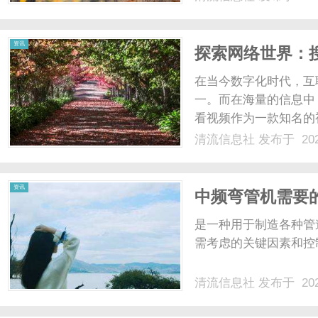
创业者们提供了宝贵的
市场趋势，获取创业技巧，
资讯
探索网络世界：
在当今数字化时代，互
一。而在海量的信息中
看视频作为一款知名的
兴趣视频的途径。搜搜
清流信息社
发布于 202
成为了用户们探索网络
键词“搜搜看视频”，便可
资讯
中频弯管机需要
是一种用于制造各种管
需考虑的关键因素和控制
清流信息社
发布于 202