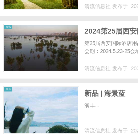
清流信息社
发布于 202
资讯
2024第25届
·2024中国陕菜
第25届西安国际酒店用
会期：2024.5.23-2
清流信息社
发布于 202
资讯
新品 | 海景蓝
润丰...
清流信息社
发布于 202