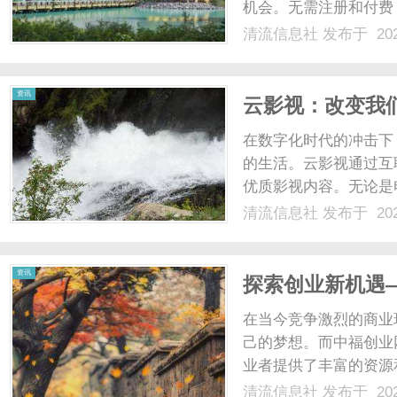
机会。无需注册和付费
界的大门。神马电影网
清流信息社
发布于 202
型，满足了不同观众的
社
论你是喜欢观看什么类型的
资讯
云影视：改变我
在数字化时代的冲击下
的生活。云影视通过互
优质影视内容。无论是
视平台的支持，我们就
清流信息社
发布于 202
乐方式，也为我们带来
择想要观看的内容，不再受
资讯
探索创业新机遇
在当今竞争激烈的商业
己的梦想。而中福创业
业者提供了丰富的资源
创业网汇集了各行各业
清流信息社
发布于 202