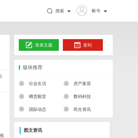
搜索
帐号
发表主题
签到
版块推荐
强
社会生活
房产家居
晒货殿堂
数码科技
国际动态
民生资讯
图文资讯
视