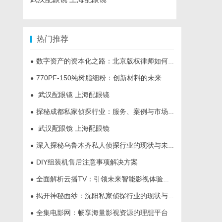
热门推荐
数字资产的资本化之路：北京版权律师如何让“IP”变“现金流”
●
770PF-150纯树脂细粉：创新材料的未来
●
武汉配眼镜 上海配眼镜
●
探秘成都私家侦探行业：服务、案例与市场现状全面解析
●
武汉配眼镜 上海配眼镜
●
深入探秘乌鲁木齐私人侦探行业的现状与未来发展趋势
●
DIY组装机售后注意事项解决方案
●
全面解析云播TV：引领未来智能影视体验的创新平台
●
揭开神秘面纱：沈阳私家侦探行业的现状与发展
●
全集电影网：畅享海量影视资源的理想平台
●