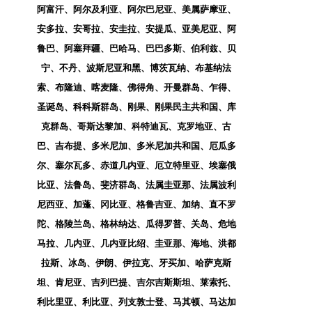
阿富汗、阿尔及利亚、阿尔巴尼亚、美属萨摩亚、
安多拉、安哥拉、安圭拉、安提瓜、亚美尼亚、阿
鲁巴、阿塞拜疆、巴哈马、巴巴多斯、伯利兹、贝
宁、不丹、波斯尼亚和黑、博茨瓦纳、布基纳法
索、布隆迪、喀麦隆、佛得角、开曼群岛、乍得、
圣诞岛、科科斯群岛、刚果、刚果民主共和国、库
克群岛、哥斯达黎加、科特迪瓦、克罗地亚、古
巴、吉布提、多米尼加、多米尼加共和国、厄瓜多
尔、塞尔瓦多、赤道几内亚、厄立特里亚、埃塞俄
比亚、法鲁岛、斐济群岛、法属圭亚那、法属波利
尼西亚、加蓬、冈比亚、格鲁吉亚、加纳、直不罗
陀、格陵兰岛、格林纳达、瓜得罗普、关岛、危地
马拉、几内亚、几内亚比绍、圭亚那、海地、洪都
拉斯、冰岛、伊朗、伊拉克、牙买加、哈萨克斯
坦、肯尼亚、吉列巴提、吉尔吉斯斯坦、莱索托、
利比里亚、利比亚、列支敦士登、马其顿、马达加