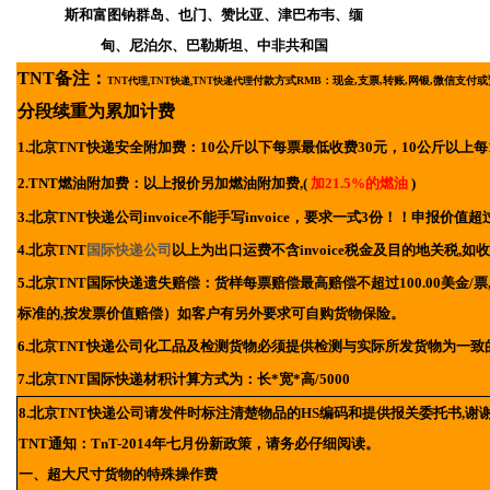
斯和富图钠群岛、也门、赞比亚、津巴布韦、缅
甸、尼泊尔、巴勒斯坦、中非共和国
TNT备注：
付款方式RMB：
现金,支票,转账,网银,微信支付
TNT代理,TNT快递,TNT快递代理
分段续重为累加计费
1.北京
TNT快递安全附加费：10公斤以下每票最低收费30元，10公斤以上每
2.TNT燃油附加费：以上报价另加燃油附加费,(
加21.5%的燃油
)
3.北京TNT快递公司invoice不能手写invoice，要求一式3份！！申报价
4.北京TNT
国际快递公司
以上为出口运费不含invoice税金及目的地关税,
5.北京TNT国际快递遗失赔偿：货样每票赔偿最高赔偿不超过100.00美金/票,
标准的,按发票价值赔偿）如客户有另外要求可自购货物保险。
6.北京TNT快递公司化工品及检测货物必须提供检测与实际所发货物为一致
7.北京TNT国际快递材积计算方式为：长*宽*高/5000
8.北京TNT快递公司请发件时标注清楚物品的HS编码和提供报关委托书,谢谢
TNT通知：TnT-2014年七月份新政策，请务必仔细阅读。
一、超大尺寸货物的特殊操作费