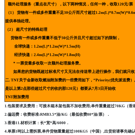
额外处理服务（重点在尺寸），以下两种情况，任何一种，收取120元/票
（1） 货物有一件或多件重量不足30公斤而尺寸超过1.2m(L)*0.7m(W)
提供单独处理。
（2） 超尺寸的特殊处理
货物有一件或多件重量不低于30公斤并且尺寸超过如下的限制，
全球快递：1.2m(L)*1.2m(W)*1.5m(H)
经济快递：2.4m(L)*1.2m(W)*1.8m(H)
* 一票货最多收取一次额外处理服务费。
如果您的货物既超过标准尺寸又无法在传送带上进行操作，我们就只收
二. TNT关于会新收取燃油附加费的一些费用如下，“Priority(优先派送费）, O
是以上第2点那些超过尺寸的收的那120元）都要从7月3日开始收
TNT附加费用
1.包装要求及费用：可接木箱木架包装不加收费用;单件重量超过70KG（香港）,
2.偏远费：收费标准:RMB3.5*油/KG（最低收费80*油/票）．
3.香港11.材积计算：长*宽*高/6000．
4.单票1吨以上需拆票,单件货物重量超过100KGS（中国）,出货前请事先