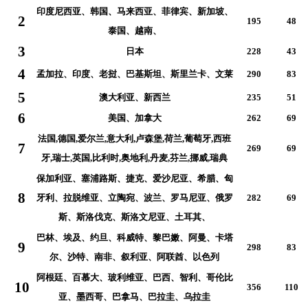
印度尼西亚、韩国、马来西亚、菲律宾、新加坡、
2
195
48
泰国、越南、
3
日本
228
43
4
孟加拉、印度、老挝、巴基斯坦、斯里兰卡、文莱
290
83
5
澳大利亚、新西兰
235
51
6
美国、加拿大
262
69
法国,德国,爱尔兰,意大利,卢森堡,荷兰,葡萄牙,西班
7
269
69
牙,瑞士,英国,
比利时,奥地利,
丹麦,芬兰,挪威,瑞典
保加利亚、塞浦路斯、捷克、爱沙尼亚、希腊、匈
8
牙利、拉脱维亚、立陶宛、波兰、罗马尼亚、俄罗
282
69
斯、斯洛伐克、斯洛文尼亚、土耳其、
巴林、埃及、约旦、科威特、黎巴嫩、阿曼、卡塔
9
298
83
尔、沙特、南非、叙利亚、阿联酋、以色列
阿根廷、百慕大、玻利维亚、巴西、智利、哥伦比
10
356
110
亚、墨西哥、巴拿马、巴拉圭、乌拉圭