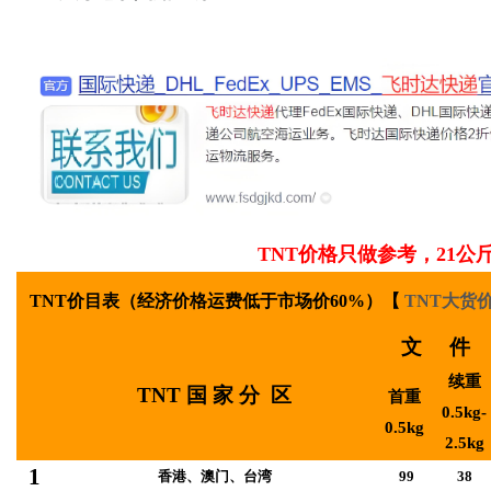
社
TNT
价格只做参考，21公
TNT价目表（经济价格
运费低于市场价60%
）【
TNT大货
文 件
续重
TNT 国 家 分 区
首重
0.5kg-
0.5kg
2.5kg
1
香港、澳门、台湾
99
38