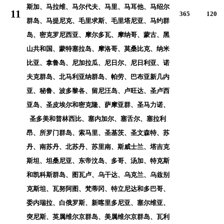
斯加、马拉维、马尔代夫、马里、马耳他、马绍尔
11
365
120
群岛、马提尼克、毛里求斯、毛里塔尼亚、马约群
岛、密克罗尼西亚、摩尔多瓦、摩纳哥、蒙古、黑
山共和国、蒙特塞拉岛、摩洛哥、莫桑比克、纳米
比亚、拿鲁岛、尼加拉瓜、尼日尔、尼日利亚、诺
夫克群岛、北马利亚纳群岛、帕劳、巴布亚新几内
亚、秘鲁、波多黎各、留尼汪岛、卢旺达、圣卢西
亚岛、圣皮埃尔和密克隆、萨摩亚群、圣马力诺、
圣多美和普林西比、塞内加尔、塞舌尔、塞拉利
昂、所罗门群岛、索马里、圣基茨、圣文森特、苏
丹、南苏丹、北苏丹、苏里南、斯威士兰、塔吉克
斯坦、坦桑尼亚、东帝汶岛、多哥、汤加、特克斯
和凯科斯群岛、图瓦卢、乌干达、乌克兰、乌兹别
克斯坦、瓦努阿图、梵蒂冈、特立尼达和多巴哥、
委内瑞拉、
白俄罗斯、新喀里多尼亚、塞尔维亚、
突尼斯
、英属维尔京群岛、美属维尔京群岛、瓦利