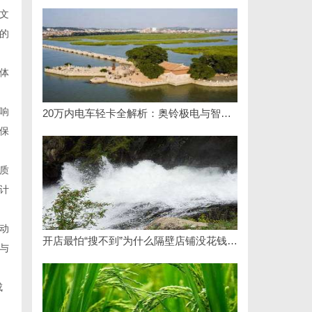
文
的
体
响
20万内电车轻卡全解析：奥铃极电与智蓝的核心差异及选购指南
保
质
计
动
开店最怕“搜不到”为什么隔壁店铺没花钱，ai却天天给他免费派单？
与
成