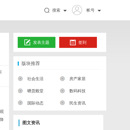
搜索
帐号
发表主题
签到
版块推荐
展
社会生活
房产家居
晒货殿堂
数码科技
国际动态
民生资讯
观
降
图文资讯