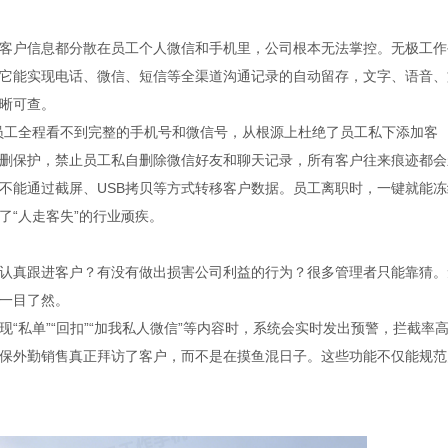
客户信息都分散在员工个人微信和手机里，公司根本无法掌控。无极工作
它能实现电话、微信、短信等全渠道沟通记录的自动留存，文字、语音、
晰可查。
员工全程看不到完整的手机号和微信号，从根源上杜绝了员工私下添加客
删保护，禁止员工私自删除微信好友和聊天记录，所有客户往来痕迹都会
不能通过截屏、USB拷贝等方式转移客户数据。员工离职时，一键就能冻
了“人走客失”的行业顽疾。
认真跟进客户？有没有做出损害公司利益的行为？很多管理者只能靠猜。
一目了然。
“私单”“回扣”“加我私人微信”等内容时，系统会实时发出预警，拦截率
确保外勤销售真正拜访了客户，而不是在摸鱼混日子。这些功能不仅能规范