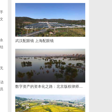
手
文
永
武汉配眼镜 上海配眼镜
结
无
高达
数字资产的资本化之路：北京版权律师如何让“IP”变“现金流”
员