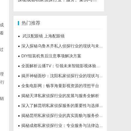
热门推荐
成
看
武汉配眼镜 上海配眼镜
●
深入探秘乌鲁木齐私人侦探行业的现状与未来发展趋势
●
过
DIY组装机售后注意事项解决方案
●
全面解析云播TV：引领未来智能影视体验的创新平台
●
理
揭开神秘面纱：沈阳私家侦探行业的现状与发展
●
个行
全集电影网：畅享海量影视资源的理想平台
●
揭秘天津私家侦探行业的发展与服务全解析
●
销
深入了解昆明私家侦探服务的重要性与选择指南
●
揭秘昆明私家侦探行业的真实面貌与服务价值
●
揭秘成都私家侦探行业：专业服务与法律边界解析
●