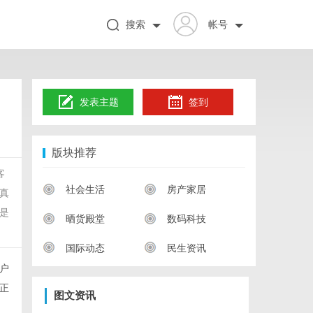
搜索
帐号
发表主题
签到
版块推荐
客
社会生活
房产家居
真
是
晒货殿堂
数码科技
国际动态
民生资讯
户
正
图文资讯