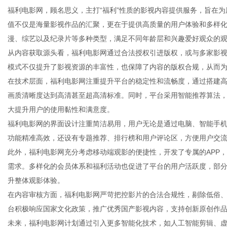
福利电影网，顾名思义，主打“福利”性质的影视内容提供服务，旨在
值不仅是海量影视作品的汇聚，更在于提供高质量的用户体验和多样
漫、综艺以及纪录片等多种类型，满足不同年龄层和兴趣爱好观众的
从内容获取源头看，福利电影网通过合法授权引进版权，或与多家影
信
模式不仅提升了影视资源的丰富性，也保障了内容的版权合规，从而
在技术层面，福利电影网注重提升平台的稳定性和流畅度，通过搭建
画质清晰度达到高清甚至超高清标准。同时，平台采用智能推荐算法
大提升用户的使用黏性和满意度。
福利电影网的界面设计注重简洁易用，用户无论是通过电脑、智能手
功能精准高效，还设有专题推荐、排行榜和用户评论区，方便用户交
此外，福利电影网充分考虑移动端观影的便捷性，开发了专属的APP
需求。多样化的会员体系和福利活动也促进了平台的用户活跃度，部
息
升整体观影体验。
在内容审核方面，福利电影网严苛把控影片的合法合规性，剔除低俗
台积极响应国家文化政策，推广优秀国产影视内容，支持创新原创作
未来，福利电影网计划通过引入更多智能化技术，如人工智能剪辑、虚