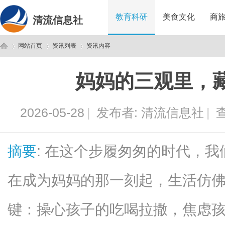
教育科研
美食文化
商
清流信息社
网站首页
资讯列表
资讯内容
妈妈的三观里，
清
›
›
›
2026-05-28
|
发布者:
清流信息社
|
查
摘要
: 在这个步履匆匆的时代，
在成为妈妈的那一刻起，生活仿
流
键：操心孩子的吃喝拉撒，焦虑