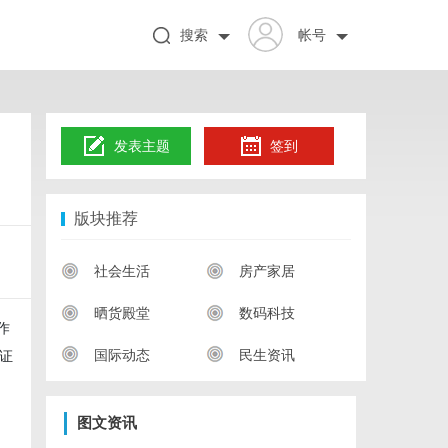
搜索
帐号
发表主题
签到
版块推荐
社会生活
房产家居
晒货殿堂
数码科技
作
国际动态
民生资讯
证
图文资讯