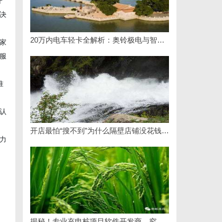
开
决
20万内电车轻卡全解析：奥铃极电与智蓝的核心差异及选购指南
家
服
准
认
开店最怕“搜不到”为什么隔壁店铺没花钱，ai却天天给他免费派单？
力
揭秘！专业充电桩项目软件开发商，究竟藏着哪些行业秘诀？