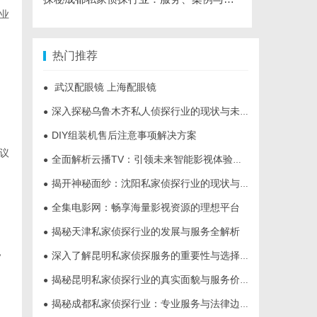
业
热门推荐
武汉配眼镜 上海配眼镜
●
深入探秘乌鲁木齐私人侦探行业的现状与未来发展趋势
●
DIY组装机售后注意事项解决方案
●
议
全面解析云播TV：引领未来智能影视体验的创新平台
●
揭开神秘面纱：沈阳私家侦探行业的现状与发展
●
全集电影网：畅享海量影视资源的理想平台
●
揭秘天津私家侦探行业的发展与服务全解析
●
，
深入了解昆明私家侦探服务的重要性与选择指南
●
揭秘昆明私家侦探行业的真实面貌与服务价值
●
揭秘成都私家侦探行业：专业服务与法律边界解析
●