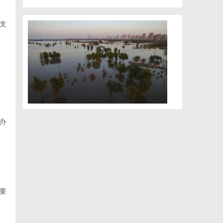
支
办
要