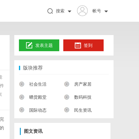
搜索
帐号
发表主题
签到
版块推荐
能
社会生活
房产家居
件
京
晒货殿堂
数码科技
国际动态
民生资讯
完
的
图文资讯