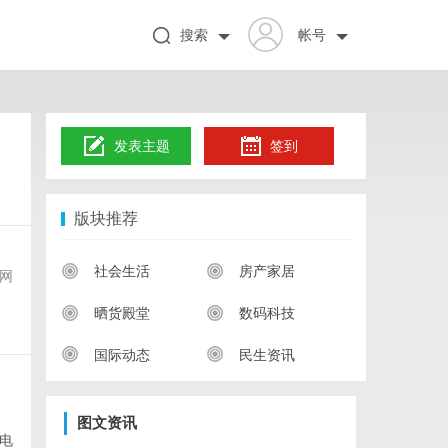
搜索
帐号
发表主题
签到
版块推荐
、
社会生活
房产家居
网
晒货殿堂
数码科技
国际动态
民生资讯
图文资讯
电