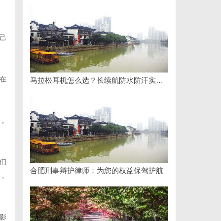
己
在
马拉松耳机怎么选？长续航防水防汗实测盘点
，
们
合肥刑事辩护律师：为您的权益保驾护航
，
影