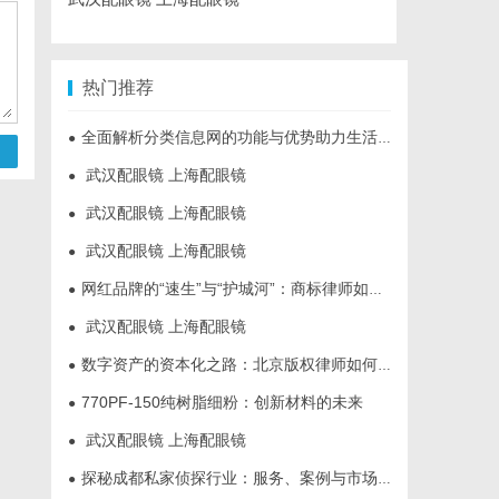
热门推荐
全面解析分类信息网的功能与优势助力生活便捷化
●
武汉配眼镜 上海配眼镜
●
武汉配眼镜 上海配眼镜
●
武汉配眼镜 上海配眼镜
●
网红品牌的“速生”与“护城河”：商标律师如何破解流量变现的知产焦虑
●
武汉配眼镜 上海配眼镜
●
数字资产的资本化之路：北京版权律师如何让“IP”变“现金流”
●
770PF-150纯树脂细粉：创新材料的未来
●
武汉配眼镜 上海配眼镜
●
探秘成都私家侦探行业：服务、案例与市场现状全面解析
●