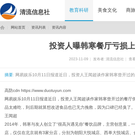
教育科研
美食文化
商
清流信息社
网站首页
资讯列表
资讯内容
投资人曝韩寒餐厅亏损
清
›
›
›
2023-11-09
|
发布者:
清流信息社
|
查看
摘要
: 网易娱乐10月11日报道近日，投资人王闻超谈作家韩寒曾开过
高防cdn
https://www.duotuyun.com
网易娱乐10月11日报道近日，投资人王闻超谈作家韩寒曾开过的餐
品太难吃，到后期就算想改进食品也已无力挽救，因为口碑已经臭了
流
王闻超
2014年，韩寒与友人创立了“很高兴遇见你”餐饮品牌，主营创意菜，
店，仅仅在北京就有3家分店，分别为朝阳大悦城店、西单大悦城店、