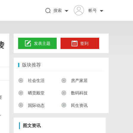
搜索
帐号
袭
发表主题
签到
版块推荐
社会生活
房产家居
晒货殿堂
数码科技
要
国际动态
民生资讯
，
图文资讯