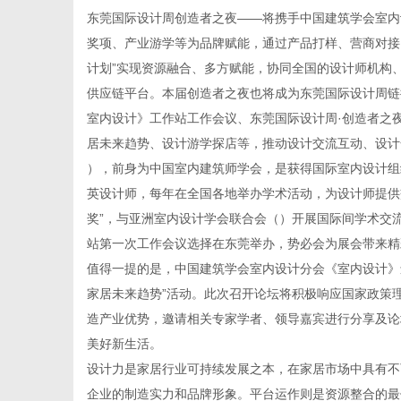
东莞国际设计周创造者之夜——将携手中国建筑学会室内
奖项、产业游学等为品牌赋能，通过产品打样、营商对接
计划”实现资源融合、多方赋能，协同全国的设计师机构
供应链平台。本届创造者之夜也将成为东莞国际设计周链
信
室内设计》工作站工作会议、东莞国际设计周·创造者之
居未来趋势、设计游学探店等，推动设计交流互动、设计
），前身为中国室内建筑师学会，是获得国际室内设计组
英设计师，每年在全国各地举办学术活动，为设计师提供
奖”，与亚洲室内设计学会联合会（）开展国际间学术交
站第一次工作会议选择在东莞举办，势必会为展会带来精
值得一提的是，中国建筑学会室内设计分会《室内设计》
家居未来趋势”活动。此次召开论坛将积极响应国家政策
息
造产业优势，邀请相关专家学者、领导嘉宾进行分享及论
美好新生活。
设计力是家居行业可持续发展之本，在家居市场中具有不
企业的制造实力和品牌形象。平台运作则是资源整合的最