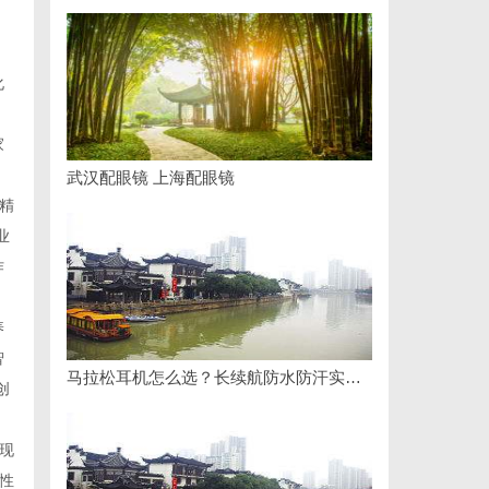
化
家
武汉配眼镜 上海配眼镜
精
业
作
养
智
马拉松耳机怎么选？长续航防水防汗实测盘点
创
现
性