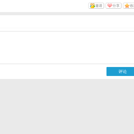
邀请
分享
收
评论