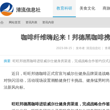
教育科研
美食文化
商
清流信息社
网站首页
资讯列表
资讯内容
咖啡纤维嗨起来！邦德黑咖啡
清
›
›
›
2023-08-15
|
发布者:
清流信息社
|
查看
摘要
: 旺旺邦德黑咖啡进驻威尔仕健身房渠道，完成战略合作签约仪式直
近日，旺旺邦德咖啡正式官宣与威尔仕健身品牌渠道战略
对快闪活动，活动现场设置潮酷健身打卡挑战、健身猛男时尚
法新风向标。
流
旺旺邦德黑咖啡进驻
威尔仕
健身房渠道
，完成
战略合作签