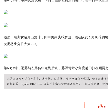
第47分钟，瑞典女足反击，卡内吕德禁区前沿的射门，击中日本队后
随后，瑞典女足开出角球，田中美南头球解围，顶在队友长野风花的
女足将比分扩大为2-0。
第63分钟，远藤纯左路传中送到后点，藤野青叶小角度射门打在顶网
0