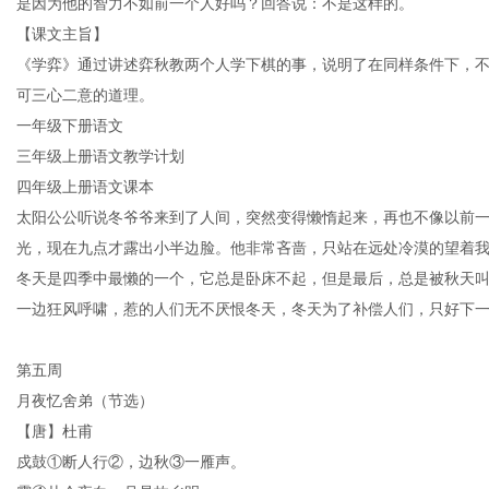
是因为他的智力不如前一个人好吗？回答说：不是这样的。
【课文主旨】
《学弈》通过讲述弈秋教两个人学下棋的事，说明了在同样条件下，
可三心二意的道理。
一年级下册语文
信
三年级上册语文教学计划
四年级上册语文课本
太阳公公听说冬爷爷来到了人间，突然变得懒惰起来，再也不像以前
光，现在九点才露出小半边脸。他非常吝啬，只站在远处冷漠的望着
冬天是四季中最懒的一个，它总是卧床不起，但是最后，总是被秋天
一边狂风呼啸，惹的人们无不厌恨冬天，冬天为了补偿人们，只好下
息
第五周
月夜忆舍弟（节选）
【唐】杜甫
戍鼓①断人行②，边秋③一雁声。