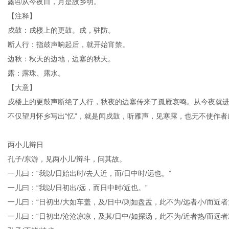
露④从今夜白，月是故乡明。
【注释】
戍鼓：戍楼上的更鼓。戍，驻防。
社
断人行：指鼓声响起后，就开始宵禁。
边秋：秋天的边地，边塞的秋天。
露：露珠、露水。
【大意】
戍楼上的更鼓声断绝了人行，秋夜的边塞传来了孤雁哀鸣。从今夜就
不仅望月怀乡写出“忆”，就是闻戍鼓，听雁声，见寒露，也无不使作
两小儿辩日
孔子/东游，见两小儿/辩斗，问其故。
一儿曰：“我以/日始出时/去人近，而/日中时/远也。”
一儿曰：“我以/日初出/远，而日中时/近也。”
一儿曰：“日初出/大如车盖，及/日中/则如盘盂，此不为/远者小/而近者
一儿曰：“日初出/沧沧凉凉，及其/日中/如探汤，此不为/近者热/而远