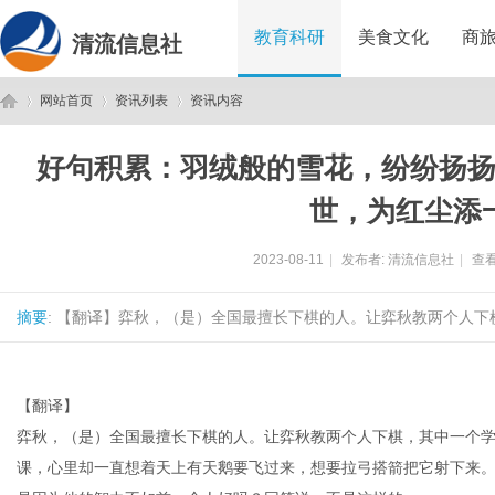
教育科研
美食文化
商
清流信息社
网站首页
资讯列表
资讯内容
好句积累：羽绒般的雪花，纷纷扬
清
›
›
›
世，为红尘添
2023-08-11
|
发布者:
清流信息社
|
查看
摘要
: 【翻译】弈秋，（是）全国最擅长下棋的人。让弈秋教两个人下
【翻译】
流
弈秋，（是）全国最擅长下棋的人。让弈秋教两个人下棋，其中一个
课，心里却一直想着天上有天鹅要飞过来，想要拉弓搭箭把它射下来