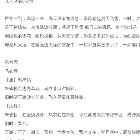
孔子/不能/决也。
严冬一到，寒流一来，高天滚滚寒流急，寒风卷起漫天飞雪。一时，
是玉树琼枝。东海浪涛波涌，激起千堆雪;船只归港避风。整个港城是
羽绒般的雪花，纷纷扬扬。从天空坠落，为多姿多彩的尘世，为红尘
却咫尺天涯。在这无边无际的雪花中，一切都显得更渺小了，一如那
第六周
乌衣巷
【唐】刘禹锡
朱雀桥①边野草花，乌衣巷口夕阳斜。
旧时②王谢③堂前燕，飞入寻常④百姓家。
【注释】
朱雀桥：在金陵城外，乌衣巷在桥边，今江苏省南京市江宁区，横跨
旧时：晋代。
王谢：王导、谢安，晋相，世家大族，贤才众多，皆居巷中，冠盖簪