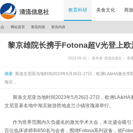
教育科研
美食文化
商
清流信息社
网站首页
资讯列表
资讯内容
黎京雄院长携手Fotona超V光登上
清
›
›
›
2023-05-31
|
发布者:
清流信息社
|
查看
摘要
: 斯洛文尼亚当地时间2023年5月26日-27日，欧洲LA&HA激光
海滨...
斯洛文尼亚当地时间2023年5月26日-27日，欧洲LA&HA
文尼亚著名地中海滨旅游胜地皮兰小镇玫瑰港举行。
流
作为世界范围内久负盛名的激光学术大会，本次盛会吸引
百位临床讲师和650名与会者，围绕Fotona系列设备，就F