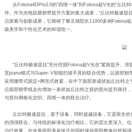
从Fotona4DPro2.0的“四维一体”到Fotona超V光的
停。作为光电筋膜韧带提升方案的集大成者，“丘比特极速提拉
沿探索与创新成果，它熔铸了黎京雄院长11000多例Foto
级美学和个性化艺术的和谐统一。
“丘比特极速提拉”充分挖掘Fotona超V光在“紧致提升
宽piano模式与Super- V智能扫描手具的联合优势，以
采用腰带式固定+网兜式收紧，在中下面部形成状如丘比特之
沿面部韧带线走向增加一条状如丘比特之箭的竖向提升路径，
与竖向网格化交织、四维一体的联合治疗。
丘比特极速提拉，基于设备，同时超越设备，它是医生价
的强强联合。与传统的标准化治疗相比，它的层次更深入、位
治疗效果。在改善面部衰老状态的同时保持面部整体自然和谐