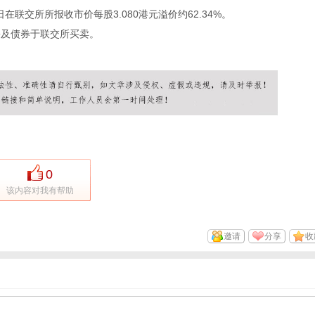
联交所所报收市价每股3.080港元溢价约62.34%。
及债券于联交所买卖。
0
该内容对我有帮助
邀请
分享
收