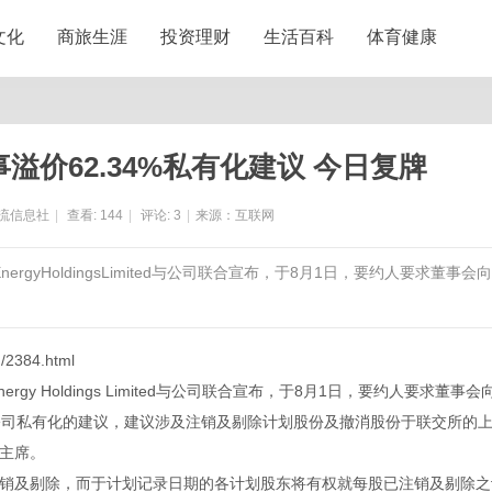
文化
商旅生涯
投资理财
生活百科
体育健康
价62.34%私有化建议 今日复牌
流信息社
|
查看:
144
|
评论:
3
|
来源：互联网
ergyHoldingsLimited与公司联合宣布，于8月1日，要约人要求董事会向
m/2384.html
gy Holdings Limited与公司联合宣布，于8月1日，要约人要求董事会
公司私有化的建议，建议涉及注销及剔除计划股份及撤消股份于联交所的
主席。
及剔除，而于计划记录日期的各计划股东将有权就每股已注销及剔除之