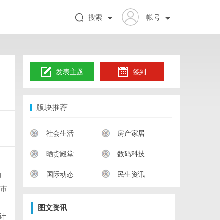
搜索
帐号
发表主题
签到
版块推荐
社会生活
房产家居
晒货殿堂
数码科技
国际动态
民生资讯
向
上市
图文资讯
计