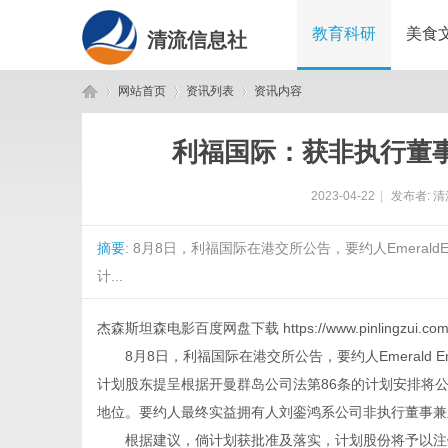
教育科研
美食
清流信息社
网站首页
资讯列表
资讯内容
利福国际：获非执行董事溢
清
›
›
›
2023-04-22
|
发布者:
清
摘要
: 8月8日，利福国际在港交所公告，要约人EmeraldEn
计...
杰森斯坦森电影百度网盘下载
https://www.pinlingzui.co
8月8日，利福国际在港交所公告，要约人Emerald Ener
流
计划股东提呈根据开曼群岛公司法第86条的计划安排将
地位。要约人最终实益拥有人刘銮鸿系公司非执行董事兼
根据建议，倘计划获批准及落实，计划股份将予以注销