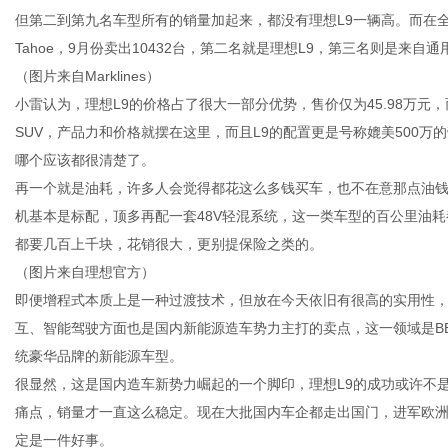
但第二到第九名车型所有的销量加起来，都没有理想L9一辆高。而在
Tahoe，9月份卖出10432台，第二名就是理想L9，第三名则是来自通用
（图片来自Marklines）
小雷认为，理想L9的价格占了很大一部分优势，售价仅为45.98万元
信
SUV，产品力和价格就摆在这里，而且L9的配置更是号称媲美500万
哪个应该都很清楚了。
再一个就是油耗，许多人会觉得都花这么多钱买车，也不在意那点油钱了
机基本是标配，顶多再配一套48V轻混系统，这一类车型的百公里油
都要几百上千块，花销很大，更别提保险之类的。
（图片来自理想官方）
即便增程式本质上是一种过渡技术，但放在今天依旧有很高的实用性，
互、智能驾驶方面也是国内新能源造车势力主打的卖点，这一领域是B
息
统豪华品牌的新能源车型。
很显然，这是国内造车新势力崛起的一个脚印，理想L9的成功或许不
痛点，销量才一直这么稳定。现在大批国内车企都走出国门，进军欧
定是一件好事。