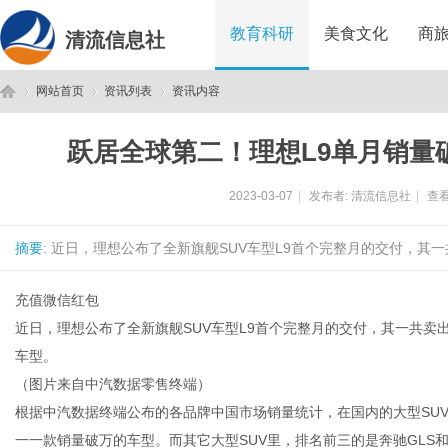
教育科研
美食文化
商
清流信息社
网站首页
资讯列表
资讯内容
跃居全球第二！理想L9单月销量破
清
›
›
›
2023-03-07
|
发布者:
清流信息社
|
查看
摘要
: 近日，理想公布了全新旗舰SUV车型L9首个完整月的交付，其一共
充值微信红包
近日，理想公布了全新旗舰SUV车型L9首个完整月的交付，其一共卖出
车型。
流
（图片来自中汽数据零售终端）
根据中汽数据终端公布的各品牌中国市场销量统计，在国内的大型SUV
一一款销量破万的车型。而其它大型SUV里，排名前三的是奔驰GLS和宝