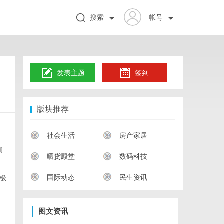
搜索
帐号
发表主题
签到
版块推荐
社会生活
房产家居
间
晒货殿堂
数码科技
国际动态
民生资讯
负极
图文资讯